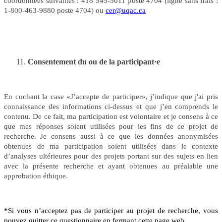
coordonnées suivantes : 418 545-5011 poste 4704 (ligne sans frais :
1-800-463-9880 poste 4704) ou
cer@uqac.ca
Consentement du ou de la
participant
·
e
En cochant la case
«J’accepte de participer»,
j’indique que j'ai pris
connaissance des informations ci-dessus et que j’en comprends le
contenu. De ce fait, m
a participation est volontaire et je consens à ce
que mes réponses soient utilisées pour les fins de ce projet de
recherche
Je consens aussi à ce que les données anonymisées
.
obtenues de ma participation soient utilisées dans le contexte
d’analyses ultérieures pour des projets portant sur des sujets en lien
avec la présente recherche et ayant obtenues au préalable une
approbation éthique
.
*Si vous n’acceptez pas de participer au projet de recherche, vous
pouvez quitter ce questionnaire en fermant cette page web.