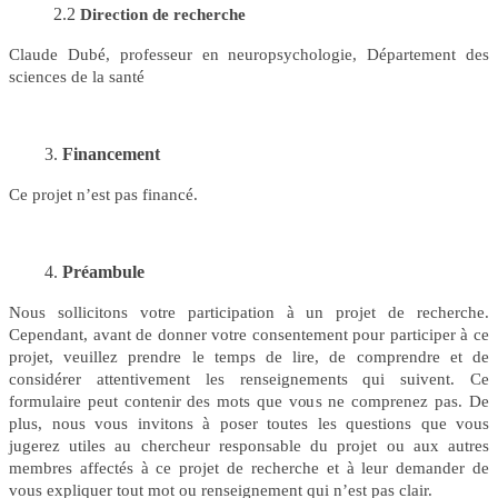
2.2
Direction de recherche
Claude Dubé, professeur en neuropsychologie, Département des
sciences de la santé
Financement
Ce projet n’est pas financé.
Préambule
Nous sollicitons votre participation à un projet de recherche.
Cependant, avant de donner votre consentement pour participer à ce
projet, veuillez prendre le temps de lire, de comprendre et de
considérer attentivement les renseignements qui suivent.
Ce
f
o
r
m
u
laire
p
e
u
t c
o
n
t
e
n
ir
de
s
m
o
ts
q
u
e v
o
u
s
n
e
c
o
m
p
re
ne
z
pa
s.
De
plus, nous vous invitons à poser toutes les questions que vous
jugerez utiles au chercheur responsable du projet ou aux autres
membres affectés à ce projet de recherche et à leur demander de
vous expliquer tout mot ou renseignement qui n’est pas clair.